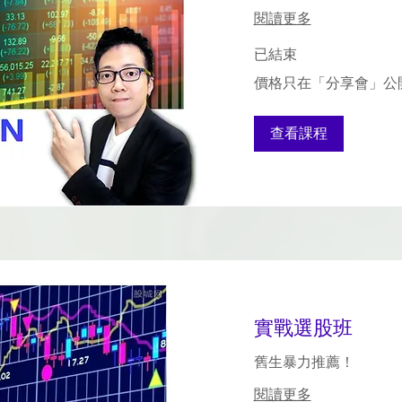
閱讀更多
已結束
價
價格只在「分享會」公
格
只
在
「分
查看課程
享
會」
公
開
實戰選股班
舊生暴力推薦！
閱讀更多