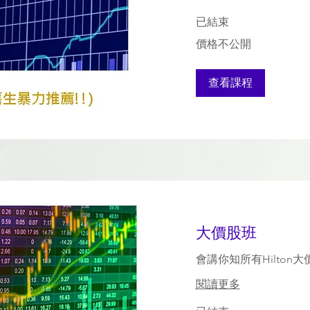
已結束
價
價格不公開
格
不
公
開
查看課程
大價股班
會講你知所有Hilton
閱讀更多