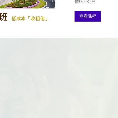
價格不公開
格
不
公
開
查看課程