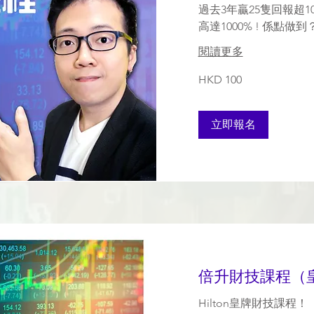
過去3年贏25隻回報超10
高達1000% ! 係點做到
閱讀更多
HKD
HKD 100
100
立即報名
倍升財技課程（
Hilton皇牌財技課程！