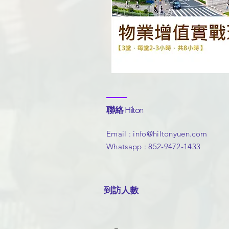
聯絡
Hilton
​Email :
info@hiltonyuen.com
Whatsapp : 852-9472-1433
​到訪人數