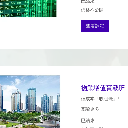
已結束
價
價格不公開
格
不
公
開
查看課程
物業增值實戰班
低成本「收租佬」!
閱讀更多
已結束
價