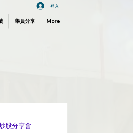
登入
績
學員分享
More
 倍升炒股分享會