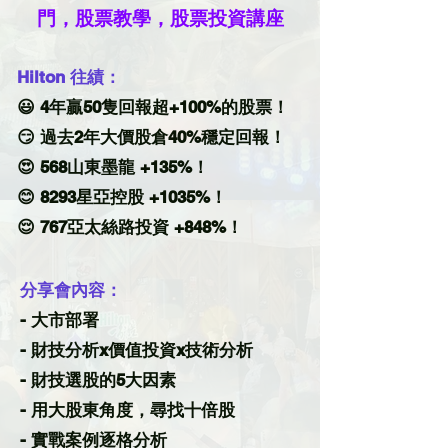
門，股票
教學，股票投資講座
Hilton 往績：
😃 4年贏50隻回報超+100%的股票！
😏 過去2年大價股倉40%穩定回報！
😍 568山東墨龍 +135%！
😊 8293星亞控股 +1035%！
😌 767亞太絲路投資 +848%！
分享會內容：
​- 大市部署
- 財技分析x價值投資x技術分析
- 財技選股的5大因素
- 用大股東角度，尋找十倍股
- 實戰案例逐格分析