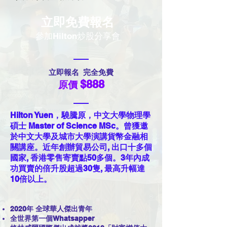
立即免費報名
​參加Hilton炒股分享會
立即報名 完全免費
$888
原價
Hilton Yuen，驍騰原，中文大學物理學
碩士 Master of Science MSc。曾獲邀
於中文大學及城市大學演講貨幣金融相
關講座。近年創辦貿易公司, 出口十多個
國家, 香港零售寄賣點50多個。3年內成
功買賣的倍升股超過30隻, 最高升幅達
10倍以上。
2020年 全球華人傑出青年
全世界第一個Whatsapper