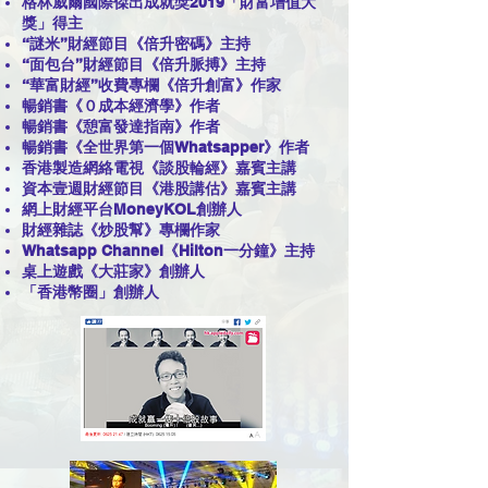
格林威爾國際傑出成就獎2019「財富增值大
獎」得主
“謎米”財經節目《倍升密碼》主持
“面包台”財經節目《倍升脈搏》主持
“華富財經”收費專欄《倍升創富》作家
暢銷書《０成本經濟學》作者
暢銷書《憩富發達指南》作者
暢銷書《全世界第一個Whatsapper》作者
香港製造網絡電視《談股輪經》嘉賓主講
資本壹週財經節目《港股講估》嘉賓主講
網上財經平台MoneyKOL創辦人
財經雜誌《炒股幫》專欄作家
Whatsapp Channel《Hilton一分鐘》主持
桌上遊戲《大莊家》創辦人
「香港幣圈」創辦人