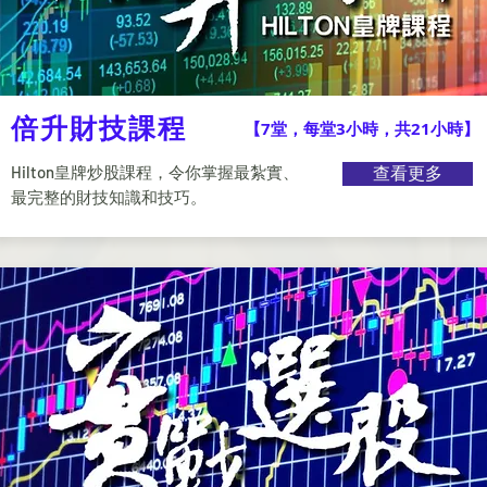
倍升財技課程
【7堂，每堂3小時，共21小時】
Hilton皇牌炒股課程，令你掌握最紮實、
查看更多
最完整的財技知識和技巧。