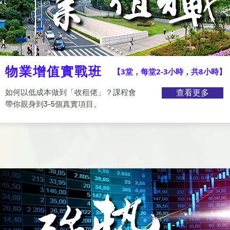
物業增值實戰班
【3堂，每堂2-3小時，共8小時】
如何以低成本做到「收租佬」？課程會
查看更多
帶你親身到3-5個真實項目。