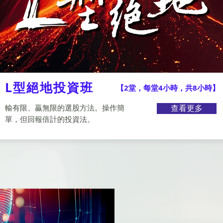
L型絕地投資班
【2堂，每堂4小時，共8小時】
輸有限、贏無限的選股方法。操作簡
查看更多
單，但回報倍計的投資法。