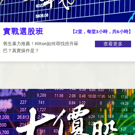
實戰選股班
【2堂，每堂3小時，共6小時】
舊生暴力推薦！Hilton如何尋找倍升冧
查看更多
巴？真實操作是？