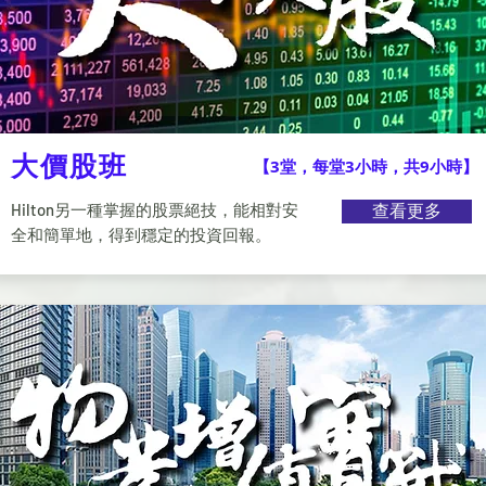
大價股班
【3堂，每堂3小時，共9小時】
Hilton另一種掌握的股票絕技，能相對安
查看更多
全和簡單地，得到穩定的投資回報。