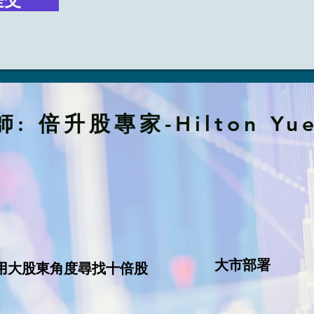
師: 倍升股專家-Hilton Yu
大市部署
用大股東角度尋找十倍股