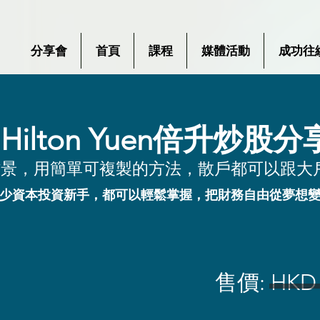
分享會
首頁
課程
媒體活動
成功往
Hilton Yuen
倍升炒股分
背景，用簡單可複製的方法，散戶都可以跟大
少資本投資新手，都可以輕鬆掌握，把財務自由從夢想
售價: HKD 