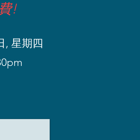
費!
9日, 星期四
:30pm