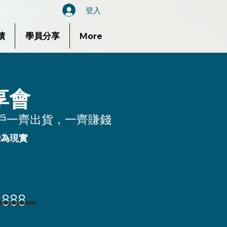
登入
績
學員分享
More
享會
戶一齊出貨，一齊賺錢
變為現實
888