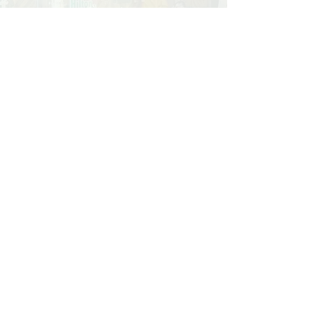
聯絡
Hilton
​Email :
info@hiltonyuen.com
Whatsapp :
852-9472-1433
​到訪人數
Copyright © 2024 by Go Up
Holdings Ltd.