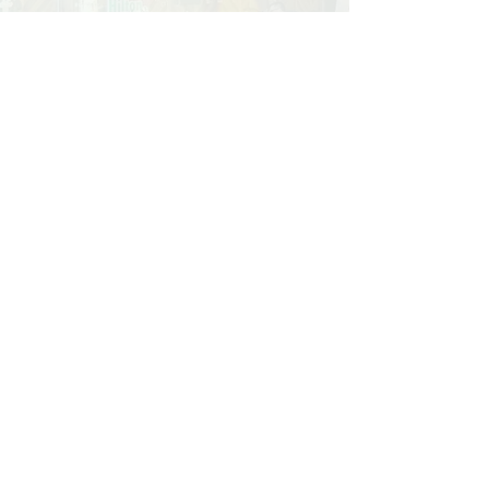
聯絡
Hilton
​Email :
info@hiltonyuen.com
Whatsapp :
852-9472-1433
​到訪人數
Copyright © 2024 by Go Up
Holdings Ltd.