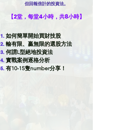
但回報倍計的投資法。
【2堂，每堂4小時，共8小時】
如何簡單開始買財技股
輸有限、贏無限的選股方法
何謂L型絕地投資法
實戰案例逐格分析
有10-15隻number分享！