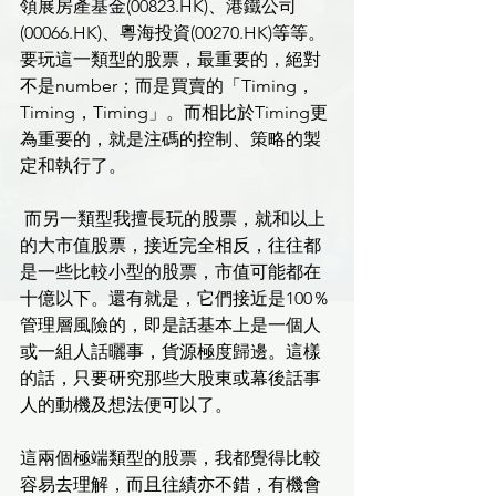
領展房產基金(00823.HK)、港鐵公司
(00066.HK)、粵海投資(00270.HK)等等。
要玩這一類型的股票，最重要的，絕對
不是number；而是買賣的「Timing，
Timing，Timing」。而相比於Timing更
為重要的，就是注碼的控制、策略的製
定和執行了。
 而另一類型我擅長玩的股票，就和以上
的大市值股票，接近完全相反，往往都
是一些比較小型的股票，市值可能都在
十億以下。還有就是，它們接近是100％
管理層風險的，即是話基本上是一個人
或一組人話曬事，貨源極度歸邊。這樣
的話，只要研究那些大股東或幕後話事
人的動機及想法便可以了。
這兩個極端類型的股票，我都覺得比較
容易去理解，而且往績亦不錯，有機會