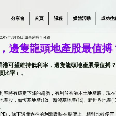
分享會
首頁
課程
媒體活動
成功往
2019年7月15日
讀畢需時 1 分鐘
，邊隻龍頭地產股最值搏
香港可望維持低利率，邊隻龍頭地產股最值搏？
負債比率」。
利率將有穩定下降的趨勢，有利於香港本土地產股，現在
產股，如恆基地產(12)、新鴻基地產(16)、新世界地產(1
)。
PE)，睇下邊間過往的利潤反映在股價上，相對比較便宜：