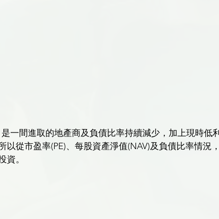
以從市盈率(PE)、每股資產淨值(NAV)及負債比率情況，新
投資。