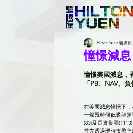
Hilton Yuen 驍騰原
憧憬減息
憧憬美國減息，
「PB、NAV、
在美國減息憧憬下，
一般既時候低吸龍頭地
(83)及長實集團(1113
首先透過現時市盈率(