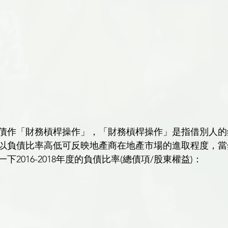
債作「財務槓桿操作」，「財務槓桿操作」是指借別人的
以負債比率高低可反映地產商在地產市場的進取程度，當
2016-2018年度的負債比率(總債項/股東權益)：