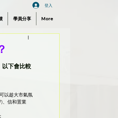
登入
績
學員分享
More
？
 以下會比較
可以趁大市氣氛
7)、信和置業
 